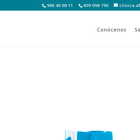
986 40 00 11
609 098 790
clinica.
Conócenos
Se