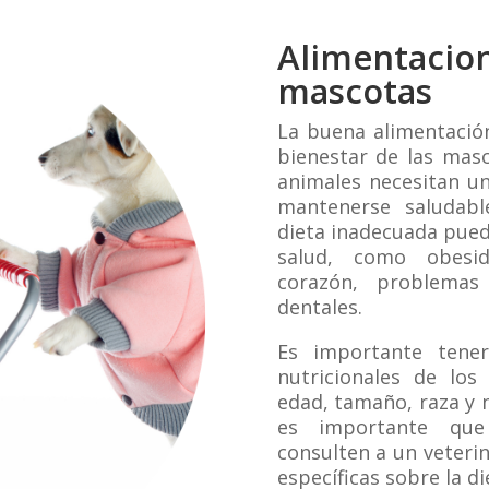
Alimentacion
mascotas
La buena alimentación
bienestar de las masc
animales necesitan un
mantenerse saludabl
dieta inadecuada pued
salud, como obesid
corazón, problemas
dentales.
Es importante tene
nutricionales de lo
edad, tamaño, raza y ni
es importante que
consulten a un veteri
específicas sobre la d