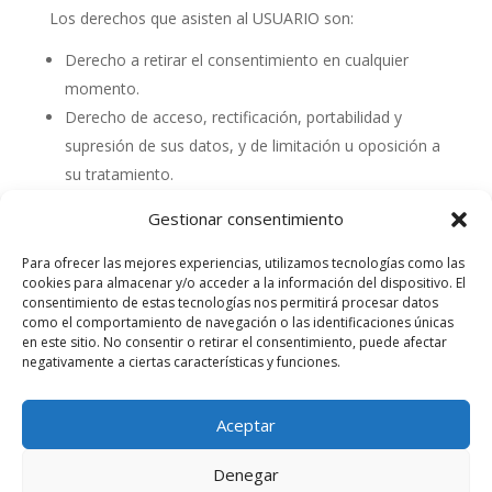
Los derechos que asisten al USUARIO son:
Derecho a retirar el consentimiento en cualquier
momento.
Derecho de acceso, rectificación, portabilidad y
supresión de sus datos, y de limitación u oposición a
su tratamiento.
Derecho a presentar una reclamación ante la
Gestionar consentimiento
autoridad de control (www.aepd.es) si considera que
el tratamiento no se ajusta a la normativa vigente.
Para ofrecer las mejores experiencias, utilizamos tecnologías como las
cookies para almacenar y/o acceder a la información del dispositivo. El
consentimiento de estas tecnologías nos permitirá procesar datos
Datos de contacto para ejercer sus derechos:
como el comportamiento de navegación o las identificaciones únicas
en este sitio. No consentir o retirar el consentimiento, puede afectar
CLÍNICA VETERINARIA AFAROLA SL.
negativamente a ciertas características y funciones.
C/ Campo das Redes, nº 22 36800
Redondela
Aceptar
E-mail: clinica.afarola@gmail.com
Denegar
Aviso Legal
Politica de privacidad